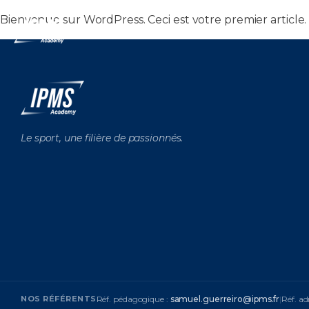
Bienvenue sur WordPress. Ceci est votre premier article.
Nos Form
Le sport, une filière de passionnés.
NOS RÉFÉRENTS
Réf. pédagogique :
samuel.guerreiro@ipms.fr
|
Réf. ad