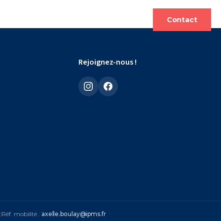
s
FAQ
Contact
Rejoignez-nous !
r
|
Réf. mobilité :
axelle.boulay@ipms.fr