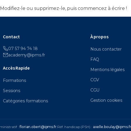
 Modifiez-le ou supprimez-le, puis commencez à écrire !
ations
Calendrier des formations
Catégories des formation
Contact
À propos
07 57 94 74 18
Nous contacter
academy@ipms.fr
FAQ
Accès Rapide
Mentions légales
CGV
Formations
CGU
Sessions
Gestion cookies
Catégories formations
ministratif :
florian.obert@ipms.fr
|
Réf. handicap (PSH) :
axelle.boulay@ipms.f