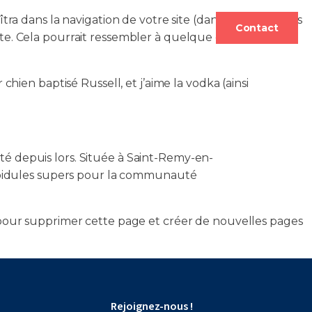
ra dans la navigation de votre site (dans la plupart des
s
FAQ
Contact
site. Cela pourrait ressembler à quelque chose comme
chien baptisé Russell, et j’aime la vodka (ainsi
té depuis lors. Située à Saint-Remy-en-
 bidules supers pour la communauté
our supprimer cette page et créer de nouvelles pages
Rejoignez-nous !