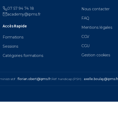
07 57 94 74 18
Nous contacter
academy@ipms.fr
FAQ
Accès Rapide
Mentions légales
CGV
Formations
CGU
Sessions
Gestion cookies
Catégories formations
ministratif :
florian.obert@ipms.fr
|
Réf. handicap (PSH) :
axelle.boulay@ipms.f