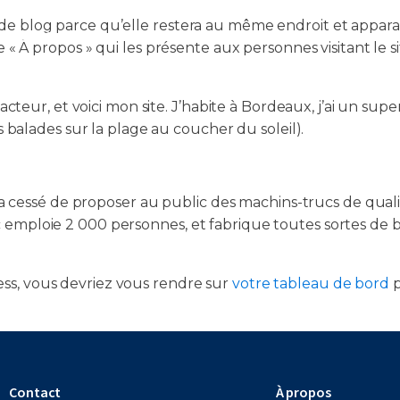
 de blog parce qu’elle restera au même endroit et apparaît
ations
Calendrier des formations
Catégories des formation
 À propos » qui les présente aux personnes visitant le 
cteur, et voici mon site. J’habite à Bordeaux, j’ai un super 
s balades sur la plage au coucher du soleil).
n’a cessé de proposer au public des machins-trucs de quali
 emploie 2 000 personnes, et fabrique toutes sortes de
ess, vous devriez vous rendre sur
votre tableau de bord
p
Contact
À propos