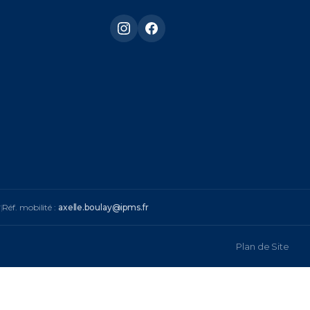
r
|
Réf. mobilité :
axelle.boulay@ipms.fr
Plan de Site