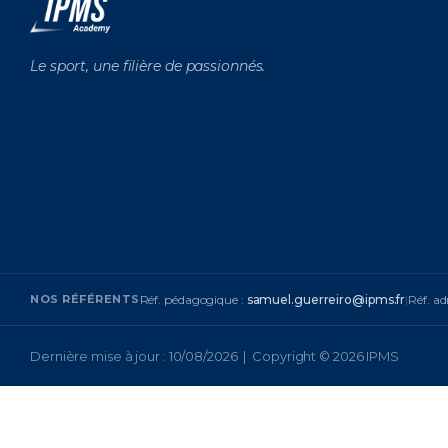
Le sport, une filière de passionnés.
NOS RÉFÉRENTS
Réf. pédagogique :
samuel.guerreiro@ipms.fr
|
Réf. ad
Dernière mise à jour : 10/08/2026 | Copyright © 2026 IPMS